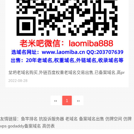
坌坍老域名购买,外链百度权重老域名交易出售,已备案域名,高pr
2022-08-28
域名,百度搜狗收录域名反链域名
‹‹
1
››
友情链接：
鱼竿排名
抗投诉服务器
老域名
备案域名出售
仿牌空间
仿牌
vps
godaddy备案域名
高仿表