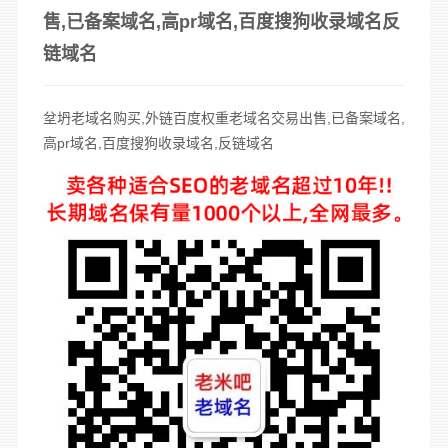
售,已备案域名,高pr域名,百度搜狗收录域名反
链域名
坌坍
老域名购买
,外链百度
权重
老域名交易
出售,
已备案域名
,
高
pr域名
,百度
搜狗收录域名
,
反链域名