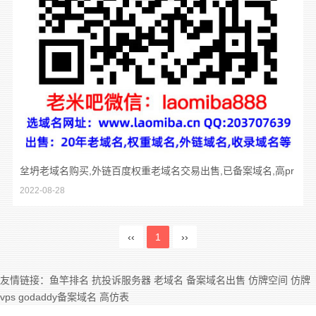
坌坍老域名购买,外链百度权重老域名交易出售,已备案域名,高pr
2022-08-28
域名,百度搜狗收录域名反链域名
‹‹
1
››
友情链接：
鱼竿排名
抗投诉服务器
老域名
备案域名出售
仿牌空间
仿牌
vps
godaddy备案域名
高仿表