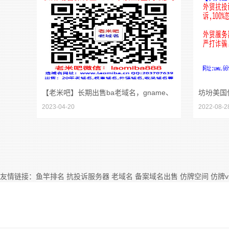
【老米吧】长期出售ba老域名，gname、
坊坋美国
2023-04-20
2022-08-2
godaddy域名
洲荷兰仿
诉主机空
友情链接：
鱼竿排名
抗投诉服务器
老域名
备案域名出售
仿牌空间
仿牌v