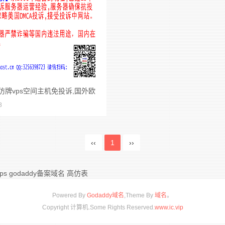
仿牌vps空间主机免投诉,国外欧
8
牌服务器,外贸抗投诉服务器防投
间推荐仿牌
‹‹
1
››
ps
godaddy备案域名
高仿表
Powered By
Godaddy域名
,Theme By
域名
。
Copyright 计算机.Some Rights Reserved.
www.ic.vip