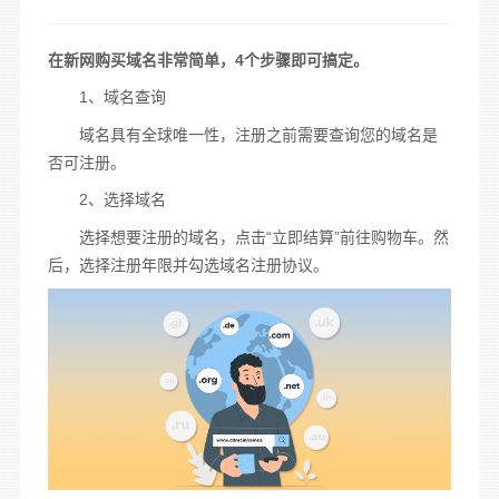
在
新网
购买域名
非常简单
，4个
步骤
即可搞定。
1、
域名查询
域名
具有全球唯一性，
注册
之前需要查询您的
域名
是
否可
注册
。
2、选择域名
选择想要注册的域名，点击“立即结算”前往购物车。然
后，选择注册年限并勾选
域名注册
协议。